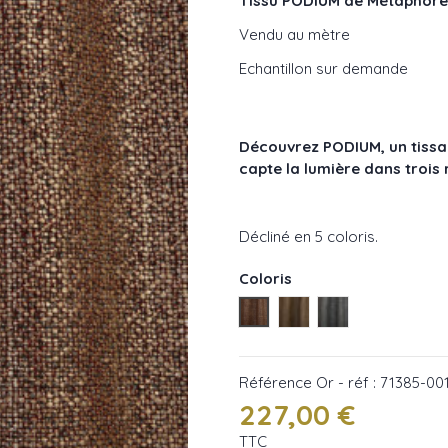
Tissu PODIUM de Métaphore
Vendu au mètre
Echantillon sur demande
Découvrez PODIUM, un tissa
capte la lumière dans trois 
Décliné en 5 coloris.
Coloris
Or - réf : 71385-001
Bronze - réf : 71385-0
Argent - réf : 7
Référence
Or - réf : 71385-00
227,00 €
TTC