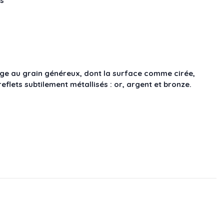
s
ge au grain généreux, dont la surface comme cirée,
reflets subtilement métallisés : or, argent et bronze.
02
1385-003
1