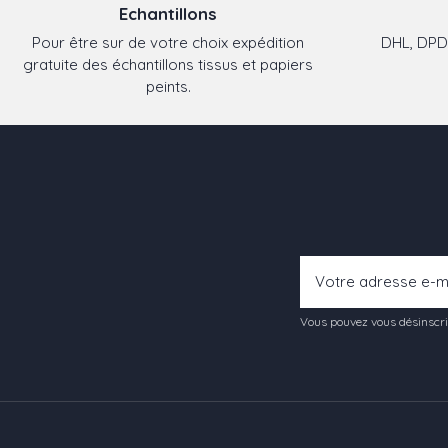
Echantillons
Pour être sur de votre choix expédition
DHL, DPD,
gratuite des échantillons tissus et papiers
peints.
Vous pouvez vous désinscrir