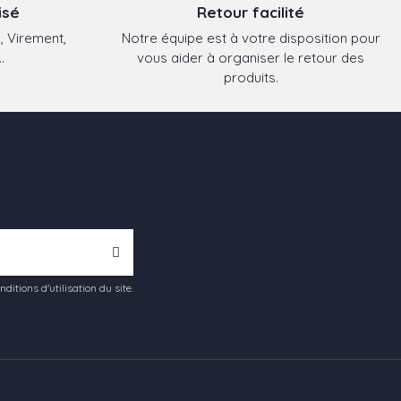
isé
Retour facilité
, Virement,
Notre équipe est à votre disposition pour
.
vous aider à organiser le retour des
produits.
tions d'utilisation du site.