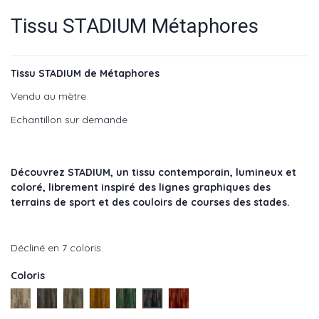
Tissu STADIUM Métaphores
Tissu STADIUM de Métaphores
Vendu au mètre
Echantillon sur demande
Découvrez STADIUM, un tissu contemporain, lumineux et
coloré, librement inspiré des lignes graphiques des
terrains de sport et des couloirs de courses des stades.
Décliné en 7 coloris.
Coloris
Platine - réf : 71392-001
Plomb - réf : 71392-002
Aurore - réf : 71392-003
Mordore - réf : 71392-004
Veronese - réf : 71392-005
Nautique - réf : 71392-006
TerreB - réf : 71392-007