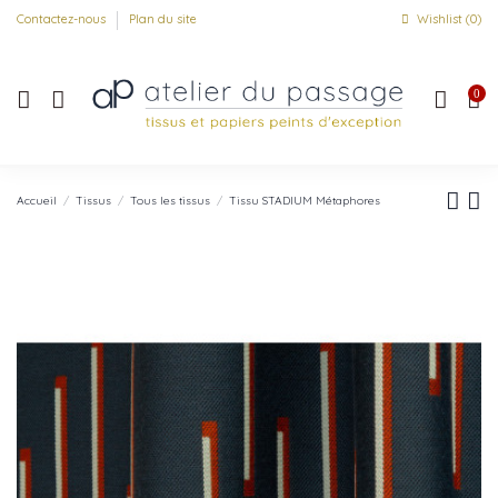
Contactez-nous
Plan du site
Wishlist (
0
)
0
Accueil
Tissus
Tous les tissus
Tissu STADIUM Métaphores