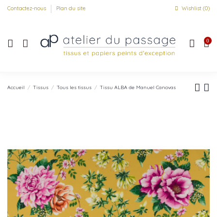
Contactez-nous
Plan du site
Wishlist (
0
)
0
Accueil
Tissus
Tous les tissus
Tissu ALBA de Manuel Canovas