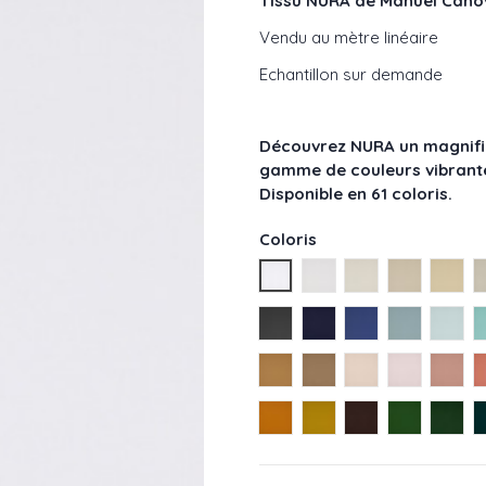
Tissu NURA de Manuel Cano
Vendu au mètre linéaire
Echantillon sur demande
Découvrez NURA un magnifiq
gamme de couleurs vibrante
Disponible en 61 coloris.
Coloris
Neige - réf : 04784/01
Ivoire - réf : 04784/02
Creme - réf : 0
Beige - ré
Ficel
Ardoise - réf : 04784/28
Indigo - réf : 04784/3
Bleu - réf : 0478
Glacier - r
Natti
Dune - réf : 04784/65
Bois - réf : 04784/66
Nacre - réf : 04
Poudre - r
Drage
Ocre - réf : 04784/81
Moutarde - réf : 0478
Brun - réf : 047
Malachite -
Pin -