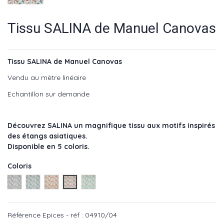
Tissu SALINA de Manuel Canovas
Tissu SALINA de Manuel Canovas
Vendu au mètre linéaire
Echantillon sur demande
Découvrez SALINA un magnifique tissu aux motifs inspirés
des étangs asiatiques.
Disponible en 5 coloris.
Coloris
Ceylan - réf : 04910/01
Turquoise - réf : 04910/02
Ocre - réf : 04910/03
Epices - réf : 04910/04
Aqua - réf : 04910/05
Référence
Epices - réf : 04910/04