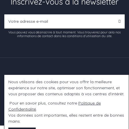
Inscrivez-vous à la newsletter
Vous pouvez vous désinscrire à tout moment. Vous trouverez pour cela nos
informations de contact dans les conditions d'utilisation du site.
Nous utilisons des cookies pour vous offrir la meilleure
Informations
expérience sur notre site, optimiser son fonctionnement, et
vous proposer des contenus adaptés à vos centres d’intérêt.
A propos
Pour en savoir plus, consultez notre
Politique de
Confidentialité
.
Contact us
Vos données sont importantes, elles restent entre de bonnes
mains.