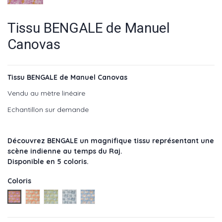
Tissu BENGALE de Manuel
Canovas
Tissu BENGALE de Manuel Canovas
Vendu au mètre linéaire
Echantillon sur demande
Découvrez BENGALE un magnifique tissu représentant une
scène indienne au temps du Raj.
Disponible en 5 coloris.
Coloris
Fuschia - réf : M4081-01
Corail - réf : M4081-02
Emeraude - réf : M4081-03
Paon - réf : M4081-04
Bleu - réf : M4081-05