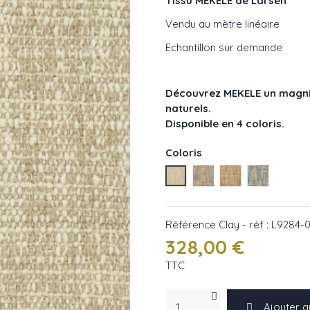
Tissu MEKELE de Larsen
Vendu au mètre linéaire
Echantillon sur demande
Découvrez MEKELE un magnifi
naturels.
Disponible en 4 coloris.
Coloris
Clay - réf : L9284-01
Taupe - réf : L9284-02
Spice - réf : L92
Ebony - ré
Référence
Clay - réf : L9284-
328,00 €
TTC
Ajouter a