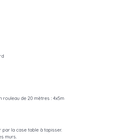
rd
en rouleau de 20 mètres : 4x5m
par la case table à tapisser.
es murs.