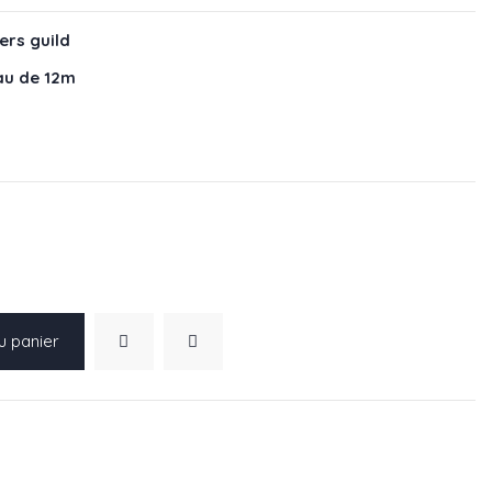
ers guild
au de 12m
u panier