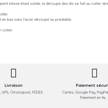
peint intissé étant solide, la découpe des lés se fait au cutter di
coller.
aut en bas sans l'avoir découpé au préalable.
 cutter.
Livraison
Paiement sécur
 UPS, Chronopost, FEDEX.
Cartes, Google Pay, PayPal
Paiement en 4x, ..