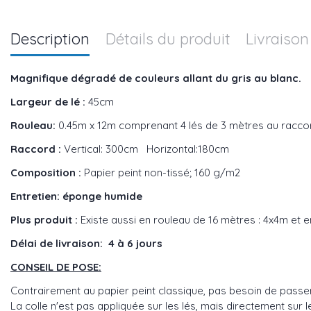
Description
Détails du produit
Livraison
Magnifique dégradé de couleurs allant du gris au blanc.
Largeur de lé :
45cm
Rouleau:
0.45m x 12m
comprenant 4 lés de 3 mètres au racco
Raccord :
Vertical: 300cm Horizontal:180cm
Composition :
Papier peint non-tissé; 160 g/m2
Entretien: éponge humide
Plus produit :
Existe aussi en rouleau de 16 mètres : 4x4m et 
Délai de livraison: 4 à 6 jours
CONSEIL DE POSE:
Contrairement au papier peint classique, pas besoin de passer 
La colle n'est pas appliquée sur les lés, mais directement sur l