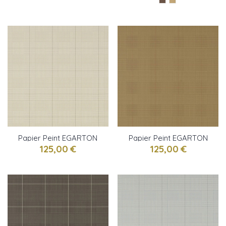
Papier Peint EGARTON
Papier Peint EGARTON
PLAID Gunmetal Cream
PLAID Tweed RALPH
125,00 €
125,00 €
RALPH LAUREN
LAUREN