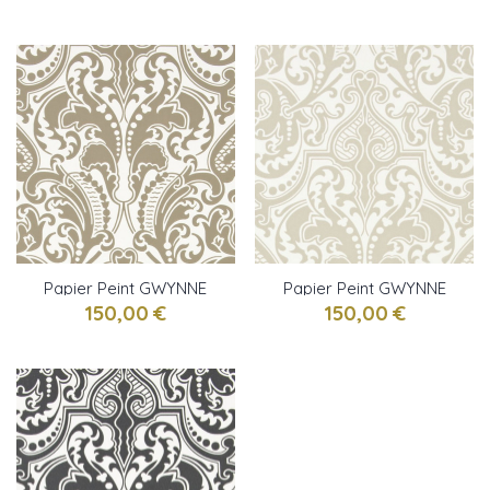
LAUREN
RALPH LAUREN
Papier Peint GWYNNE
Papier Peint GWYNNE
DAMASK Gunmetal
DAMASK Laurel RALPH
150,00 €
150,00 €
RALPH LAUREN
LAUREN