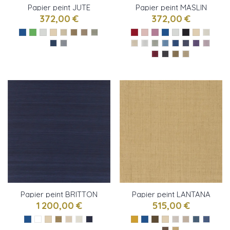
Papier peint JUTE
Papier peint MASLIN
WEAVE de Ralph Lauren
WEAVE de Ralph Lauren
372,00 €
372,00 €
Papier peint BRITTON
Papier peint LANTANA
SILK de Ralph Lauren
WEAVE de Ralph Lauren
1 200,00 €
515,00 €