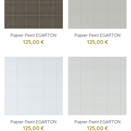
Papier Peint EGARTON
Papier Peint EGARTON
PLAID Gunmetal Black
PLAID Linen Blue RALPH
125,00 €
125,00 €
RALPH LAUREN
LAUREN
Papier Peint EGARTON
Papier Peint EGARTON
PLAID Light Blue RALPH
PLAID Black Grey
125,00 €
125,00 €