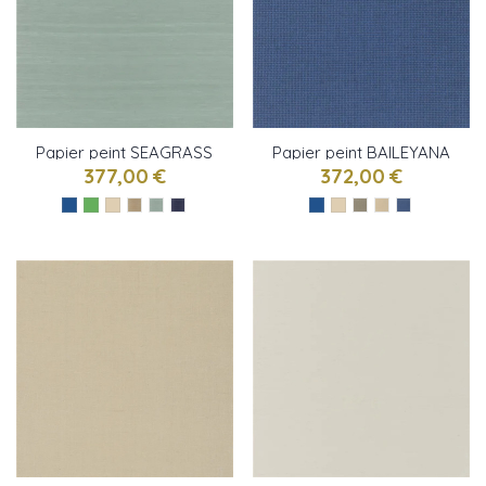
Papier peint SEAGRASS
Papier peint BAILEYANA
WEAVE de Ralph Lauren
de Ralph Lauren
377,00 €
372,00 €