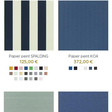
Papier peint SPALDING
Papier peint KOA
STRIPE de Ralph Lauren
CHEVRON de Ralph
125,00 €
372,00 €
Lauren