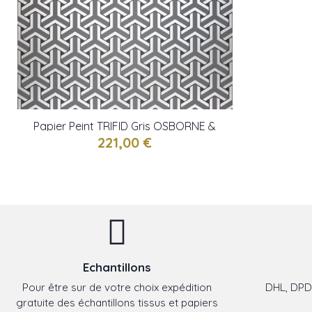
Papier Peint TRIFID Gris OSBORNE &
LITTLE
221,00 €
Echantillons
Pour être sur de votre choix expédition
DHL, DPD,
gratuite des échantillons tissus et papiers