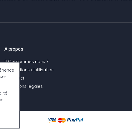
A propos
Qui sommes nous ?
Conditions d'utilisation
érience
oser
Contact
Mentions légales
lité
.
es