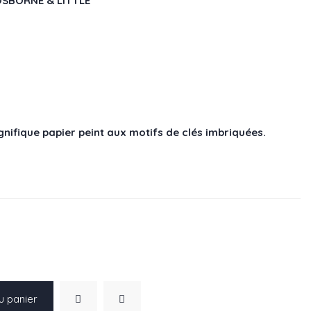
 OSBORNE & LITTLE
ifique papier peint aux motifs de clés imbriquées.
u panier