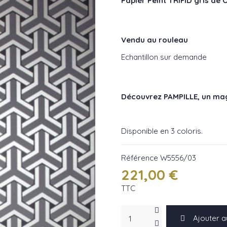
Papier Peint TRIFID gris de
Vendu au rouleau
Echantillon sur demande
Découvrez PAMPILLE, un magn
Disponible en 3 coloris.
Référence
W5556/03
221,00 €
TTC
Ajouter a