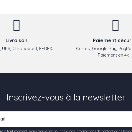
Livraison
Paiement sécur
 UPS, Chronopost, FEDEX.
Cartes, Google Pay, PayPal
Paiement en 4x, ..
Inscrivez-vous à la newsletter
e à tout moment. Vous trouverez pour cela nos informations de contact dans les condi