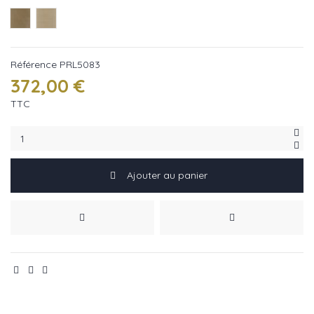
Reed ref PRL5083/12
Putty ref PRL5083/13
Référence
PRL5083
372,00 €
TTC
Ajouter au panier