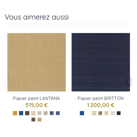
Vous aimerez aussi
Papier peint LANTANA
Papier peint BRITTON
WEAVE de Ralph
SILK de Ralph Lauren
515,00 €
1 200,00 €
Lauren