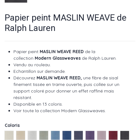
Papier peint MASLIN WEAVE de
Ralph Lauren
Papier peint
MASLIN WEAVE REED
de la
collection
Modern Glassweaves
de Ralph Lauren.
Vendu au rouleau.
Echantillon sur demande.
Découvrez
MASLIN WEAVE REED
,
une fibre de sisal
finement tissée en trame ouverte, puis collée sur un
support coloré pour donner un effet raffiné mais
résistant.
Disponible en 13 coloris.
Voir toute la collection Modern Glassweaves
.
Coloris
Cream ref PRL5083/01
Bone ref PRL5083/02
Platinum ref PRL5083/03
Mist ref PRL5083/04
Sky ref PRL5083/05
Blue ref PRL5083/06
Ink ref PRL5083/07
Amethyst ref PRL5083/
Lilac ref PRL5083
Claret ref P
Black r