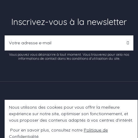
Inscrivez-vous à la newsletter
Vous pouvez vous désinscrire à tout moment. Vous trouverez pour cela nos
informations de contact dans les conditions d'utilisation du site.
Nous utilisons des cookies pour vous offrir la meilleure
Informations
expérience sur notre site, optimiser son fonctionnement, et
vous proposer des contenus adaptés à vos centres d’intérêt.
A propos
Pour en savoir plus, consultez notre
Politique de
Confidentialité
.