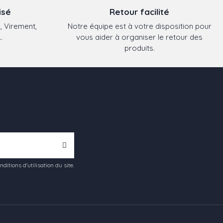
isé
Retour facilité
, Virement,
Notre équipe est à votre disposition pour
.
vous aider à organiser le retour des
produits.
tions d'utilisation du site.