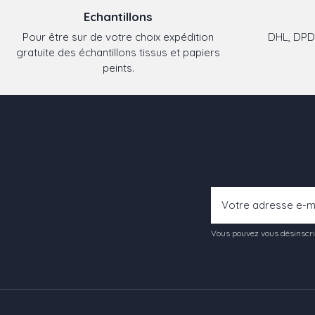
Echantillons
Pour être sur de votre choix expédition
DHL, DPD,
gratuite des échantillons tissus et papiers
peints.
Vous pouvez vous désinscrir