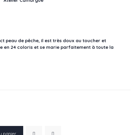
x " Atelier Camargue"
ct peau de pêche, il est très doux au toucher et
ine en 24 coloris et se marie parfaitement à toute la
.
u panier