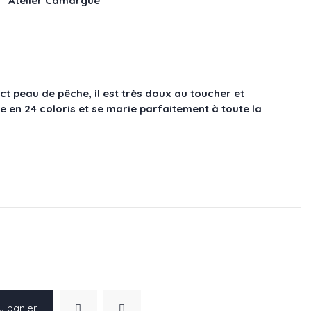
x " Atelier Camargue"
ct peau de pêche, il est très doux au toucher et
ine en 24 coloris et se marie parfaitement à toute la
.
u panier