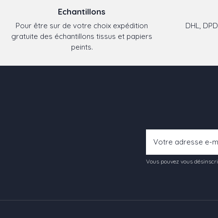
Echantillons
Pour être sur de votre choix expédition
DHL, DPD,
gratuite des échantillons tissus et papiers
peints.
Vous pouvez vous désinscrir