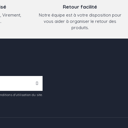
isé
Retour facilité
, Virement,
Notre équipe est à votre disposition pour
.
vous aider à organiser le retour des
produits.
tions d'utilisation du site.