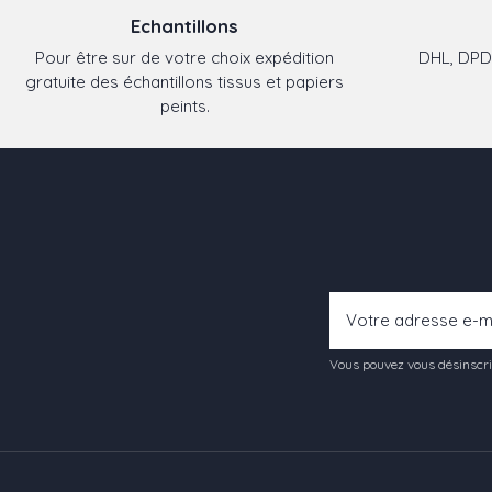
Echantillons
Pour être sur de votre choix expédition
DHL, DPD,
gratuite des échantillons tissus et papiers
peints.
Vous pouvez vous désinscrir