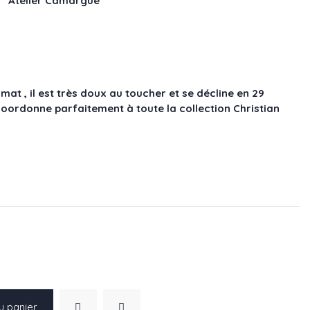
x " Atelier Camargue"
 mat , il est très doux au toucher et se décline en 29
 coordonne parfaitement à toute la collection Christian
u panier