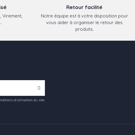
isé
Retour facilité
, Virement,
Notre équipe est à votre disposition pour
.
vous aider à organiser le retour des
produits.
tions d'utilisation du site.