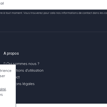
e à tout moment. Vous trouverez pour cela nos informations de contact dans les condi
A propos
Qui sommes nous ?
Conditions d'utilisation
érience
oser
Contact
Mentions légales
lité
.
es