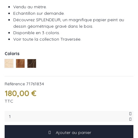
Vendu au mètre.
Echantillon sur demande.
Découvrez SPLENDEUR, un magnifique papier peint au
dessin géométrique gravé dans le bois.
Disponible en 3 coloris.
Voir toute la collection Traversée.
Coloris
Ivoire or ref : 71761630
Chene ref : 71761732
ébène ref : 71761834
Référence
71761834
180,00 €
TTC
Ajouter au panier