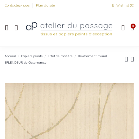
Contactez-nous
Plan du site
Wishlist (
0
)
0
Accueil
Papiers peints
Effet de matière
Revêtement mural
SPLENDEUR de Casamance