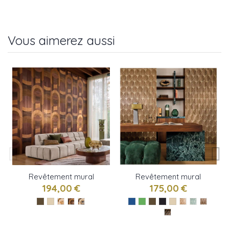
Vous aimerez aussi
Revêtement mural
Revêtement mural
TRAVERSEE de
MYTHIQUE de
194,00 €
175,00 €
Casamance
Casamance