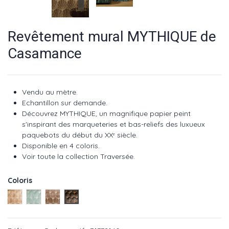
Revêtement mural MYTHIQUE de
Casamance
Vendu au mètre.
Echantillon sur demande.
Découvrez MYTHIQUE, un magnifique papier peint
s'inspirant des marqueteries et bas-reliefs des luxueux
paquebots du début du XXᵉ siècle.
Disponible en 4 coloris.
Voir toute la collection Traversée.
Coloris
Chêne clair réf : 71771936
Pierre bleue réf : 71772038
Chêne foncé réf : 71772242
Carbone réf : 71772140