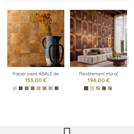
Papier peint ABALE de
Revêtement mural
Casamance
TRAVERSEE de
153,00 €
194,00 €
Casamance