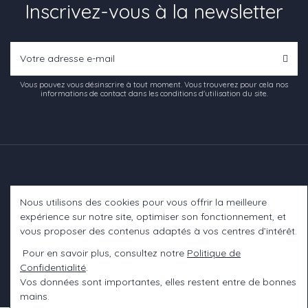
Inscrivez-vous à la newsletter
Vous pouvez vous désinscrire à tout moment. Vous trouverez pour cela nos
informations de contact dans les conditions d'utilisation du site.
Nous utilisons des cookies pour vous offrir la meilleure
Informations
expérience sur notre site, optimiser son fonctionnement, et
vous proposer des contenus adaptés à vos centres d’intérêt.
A propos
Pour en savoir plus, consultez notre
Politique de
Confidentialité
.
Contact us
Vos données sont importantes, elles restent entre de bonnes
mains.