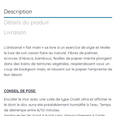
Description
Détails du produit
Livraison
L’artisanat « fait main » se livre à un exercice de style et révèle
le luxe de son savoir-faire au naturel. Fibres de palmier,
écorces d’Abaca, bambous, feuilles de papier mâché plongent
dans des bains de teintures végétales, resplendissent sous un
coup de badigeon main, et laissent sur le papier l’empreinte de
leur dessin.
CONSEIL DE POSE:
Encoller le mur avec une colle de type Ovalit ultra et afficher le
lé dont le dos aura été préalablement humidifié à l'eau. Temps
de détrempe entre 8/10 minutes.
Appliquer les lés bord à bord sans chevauchement à l'aide