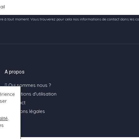
e à tout moment. Vous trouverez pour cela nos informations de contact dans les condi
A propos
Qui sommes nous ?
Conditions d'utilisation
érience
oser
Contact
Mentions légales
lité
.
es