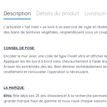
Description
Détails du produit
Livraison
L’artisanat « fait main » se livre à un exercice de style et ré
des bains de teintures végétales, resplendissent sous un coup 
CONSEIL DE POSE:
Encoller le mur avec une colle de type Ovalit ultra et afficher
Appliquer les lés bord à bord sans chevauchement à l'aide d'un 
Araser les extrémités des lés. Bien éliminer immédiatement les 
revêtement et renouveler l'opération si nécessaire.
LA MARQUE:
Elitis
fête déjà ses 25 ans d'existence! A la recherche perman
grande marque haut de gamme et nous ravie chaque saisons avec