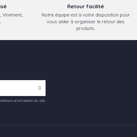
isé
Retour facilité
, Virement,
Notre équipe est à votre disposition pour
.
vous aider à organiser le retour des
produits.
tions d'utilisation du site.