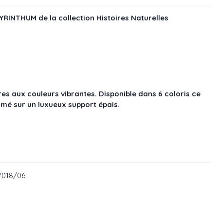
RINTHUM de la collection Histoires Naturelles
res aux couleurs vibrantes. Disponible dans 6 coloris ce
rimé sur un luxueux support épais.
/02
CL7018/03
 - réf : PCL7018/01
e - réf : PCL7018/05
L7018/06