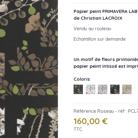
Papier peint PRIMAVERA LABY
de Christian LACROIX
Vendu au rouleau
Echantillon sur demande
Un motif de fleurs printaniè
papier peint intissé est imp
Coloris
Roseau - réf : PCL7018/06
Neige - réf : PCL7018
Argent - réf : P
Crepuscule
Cuivr
Référence
Roseau - réf : PC
160,00 €
TTC