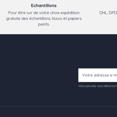
Echantillons
Pour être sur de votre choix expédition
DHL, DPD,
gratuite des échantillons tissus et papiers
peints.
Vous pouvez vous désinscrir