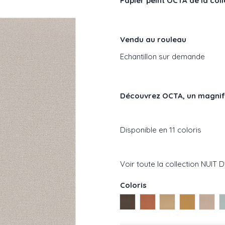
Papier peint OCTA de la col
Vendu au rouleau
Echantillon sur demande
Découvrez
OCTA, un magnifi
Disponible en 11 coloris
Voir toute la collection NUIT 
Coloris
Noir réf : 75423058
Rouille réf : 75423670
Dore réf : 75422
Ocre réf :
Sable