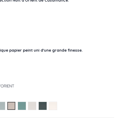
lection Nuit d'Orient de Casamance.
que papier peint uni d'une grande finesse.
D'ORIENT
854
 75423568
 réf : 75422752
Gris réf : 75423364
Grege réf : 75422650
Celadon réf : 75423262
Perle réf : 75422548
Bleu réf : 75423160
Blanc réf : 75422446