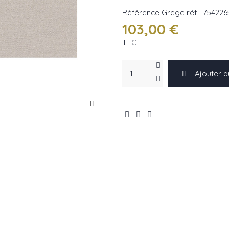
Référence
Grege réf : 754226
103,00 €
TTC
Ajouter a