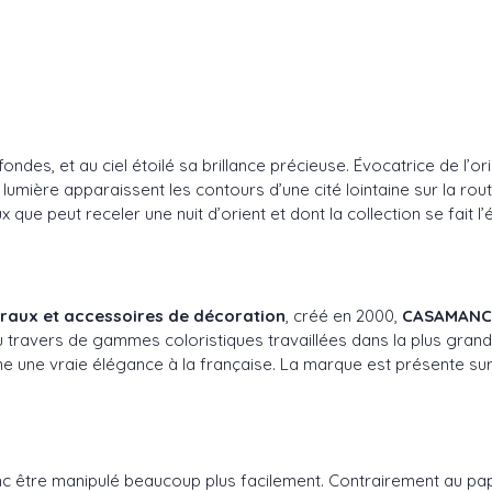
ondes, et au ciel étoilé sa brillance précieuse. Évocatrice de l’o
umière apparaissent les contours d’une cité lointaine sur la route
que peut receler une nuit d’orient et dont la collection se fait l’é
muraux et accessoires de décoration
, créé en 2000,
CASAMANC
t au travers de gammes coloristiques travaillées dans la plus gran
e une vraie élégance à la française. La marque est présente sur l
onc être manipulé beaucoup plus facilement. Contrairement au papier