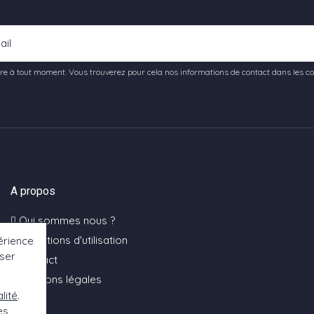
e à tout moment. Vous trouverez pour cela nos informations de contact dans les condi
A propos
Qui sommes nous ?
Conditions d'utilisation
érience
oser
Contact
Mentions légales
lité
.
es