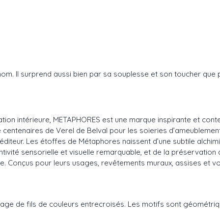
m. Il surprend aussi bien par sa souplesse et son toucher que p
ration intérieure, METAPHORES est une marque inspirante et conte
e centenaires de Verel de Belval pour les soieries d’ameublement e
diteur. Les étoffes de Métaphores naissent d’une subtile alchimie 
ntivité sensorielle et visuelle remarquable, et de la préservation
ance. Conçus pour leurs usages, revêtements muraux, assises et vo
age de fils de couleurs entrecroisés. Les motifs sont géométrique