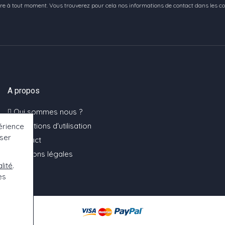
e à tout moment. Vous trouverez pour cela nos informations de contact dans les condi
A propos
Qui sommes nous ?
Conditions d'utilisation
érience
oser
Contact
Mentions légales
lité
.
es