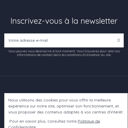
Inscrivez-vous à la newsletter
Vous pouvez vous désinscrire à tout moment. Vous trouverez pour cela nos
informations de contact dans les conditions d'utilisation du site.
Nous utilisons des cookies pour vous offrir la meilleure
Informations
expérience sur notre site, optimiser son fonctionnement, et
vous proposer des contenus adaptés à vos centres d’intérêt.
A propos
Pour en savoir plus, consultez notre
Politique de
Confidentialité
.