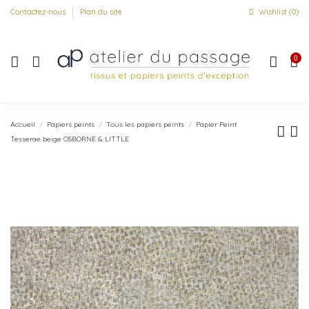
Contactez-nous
Plan du site
Wishlist (
0
)
0
Accueil
Papiers peints
Tous les papiers peints
Papier Peint
Tesserae beige OSBORNE & LITTLE