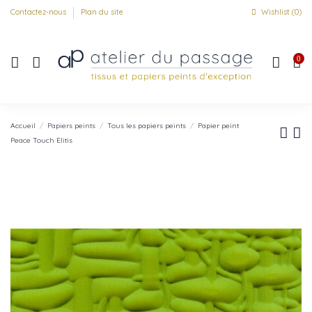
Contactez-nous
Plan du site
Wishlist (
0
)
0
Accueil
Papiers peints
Tous les papiers peints
Papier peint
Peace Touch Elitis