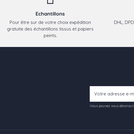
Echantillons
Pour être sur de votre choix expédition
DHL, DPD,
gratuite des échantillons tissus et papiers
peints.
Vous pouvez vous désinscrir