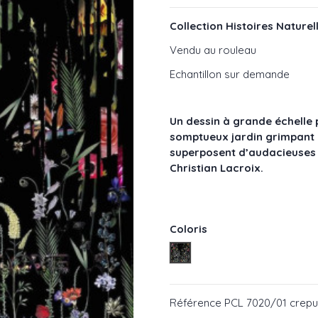
Collection Histoires Nature
Vendu au rouleau
Echantillon sur demande
Un dessin à grande échelle p
somptueux jardin grimpant 
superposent d’audacieuses l
Christian Lacroix.
Coloris
Crepuscule PCL 7020 01
Référence
PCL 7020/01 crepu