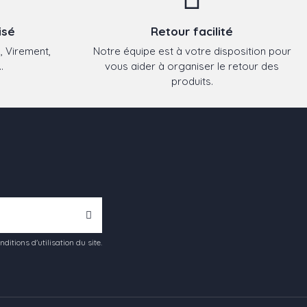
isé
Retour facilité
, Virement,
Notre équipe est à votre disposition pour
.
vous aider à organiser le retour des
produits.
tions d'utilisation du site.