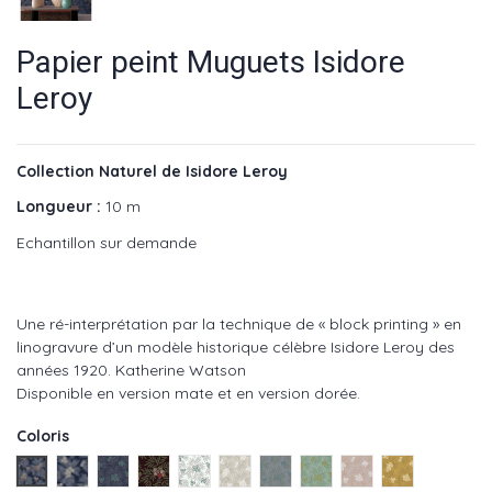
Papier peint Muguets Isidore
Leroy
Collection Naturel de Isidore Leroy
Longueur :
10 m
Echantillon sur demande
Une ré-interprétation par la technique de « block printing » en
linogravure d’un modèle historique célèbre Isidore Leroy des
années 1920. Katherine Watson
Disponible en version mate et en version dorée.
Coloris
Doré - réf : Muguets IL
Bleu - réf : Muguets IL
Luciole - réf : Muguets IL
Fruits - réf : Muguets IL
Directoire réf : Muguets IL
Fte neiges - réf : Muguets IL
Orage - gris - réf : Muguets IL
Empire - vert - réf : Mugu
Poudre- naturel - r
Curry - réf : 