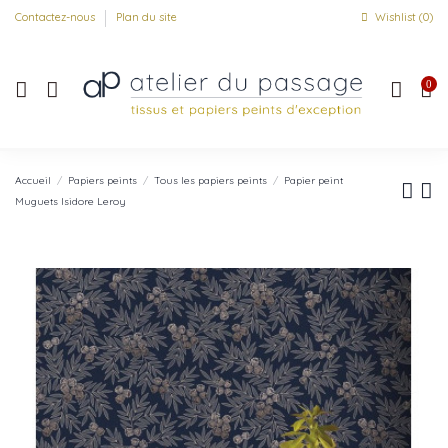
Contactez-nous
Plan du site
Wishlist (
0
)
0
Accueil
Papiers peints
Tous les papiers peints
Papier peint
Muguets Isidore Leroy