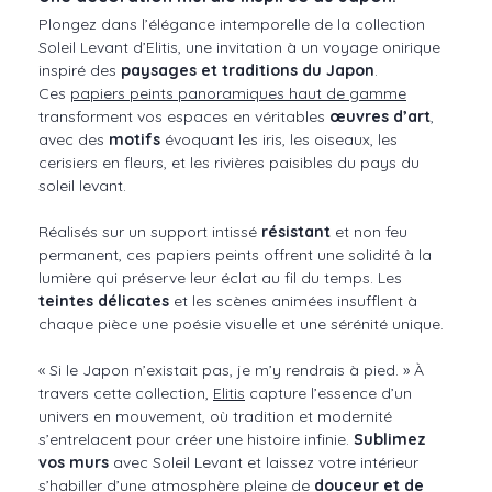
Plongez dans l’élégance intemporelle de la collection
Soleil Levant d’Elitis, une invitation à un voyage onirique
inspiré des
paysages et traditions du Japon
.
Ces
papiers peints panoramiques haut de gamme
transforment vos espaces en véritables
œuvres d’art
,
avec des
motifs
évoquant les iris, les oiseaux, les
cerisiers en fleurs, et les rivières paisibles du pays du
soleil levant.
Réalisés sur un support intissé
résistant
et non feu
permanent, ces papiers peints offrent une solidité à la
lumière qui préserve leur éclat au fil du temps. Les
teintes délicates
et les scènes animées insufflent à
chaque pièce une poésie visuelle et une sérénité unique.
« Si le Japon n’existait pas, je m’y rendrais à pied. » À
travers cette collection,
Elitis
capture l’essence d’un
univers en mouvement, où tradition et modernité
s’entrelacent pour créer une histoire infinie.
Sublimez
vos murs
avec Soleil Levant et laissez votre intérieur
s’habiller d’une atmosphère pleine de
douceur et de