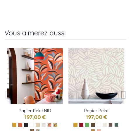
Vous aimerez aussi
Papier Peint NID
Papier Peint
D'OISEAU de ELITIS
SUCCULENTE de ELITIS
197,00 €
197,00 €