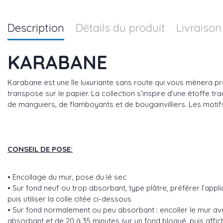
Description
Détails du produit
Livraison
KARABANE
Karabane est une île luxuriante sans route qui vous mènera prè
transpose sur le papier. La collection s’inspire d’une étoffe t
de manguiers, de flamboyants et de bougainvilliers. Les motif
CONSEIL DE POSE:
• Encollage du mur, pose du lé sec
• Sur fond neuf ou trop absorbant, type plâtre, préférer l’ap
puis utiliser la colle citée ci-dessous
• Sur fond normalement ou peu absorbant : encoller le mur ave
absorbant et de 20 à 35 minutes sur un fond bloqué, puis affich