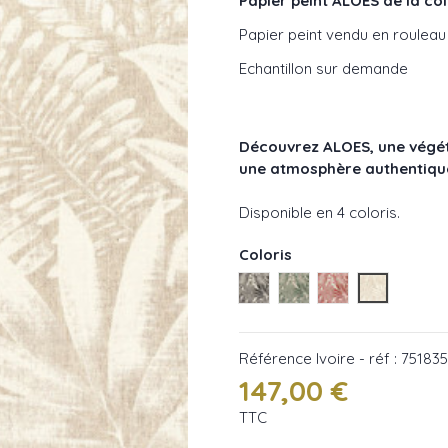
Papier peint ALOES de la c
Papier peint vendu en rouleau
Echantillon sur demande
Découvrez
ALOES
, une végé
une atmosphère authentique 
Disponible en 4 coloris.
Coloris
Noir - réf : 75183886
Vert - réf : 75183784
Terracotta - réf 
Ivoire - ré
Référence
Ivoire - réf : 75183
147,00 €
TTC