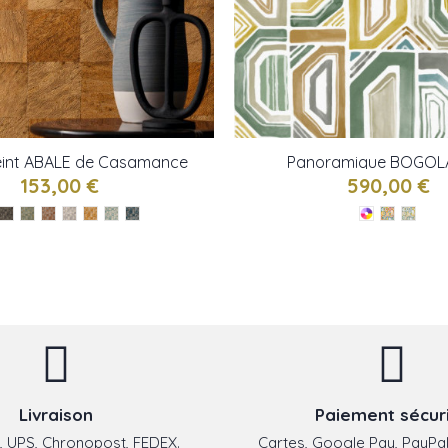
eint ABALE de Casamance
Panoramique BOGOL
Casamance
153,00 €
590,00 €
Livraison
Paiement sécur
 UPS, Chronopost, FEDEX.
Cartes, Google Pay, PayPal