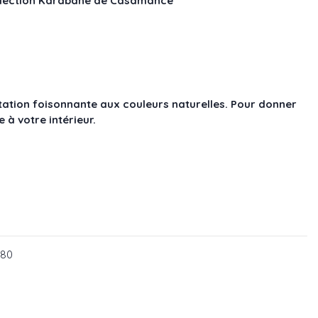
ollection Karabane de Casamance
tation foisonnante aux couleurs naturelles. Pour donner
à votre intérieur.
: 75183682
f : 75183580
580