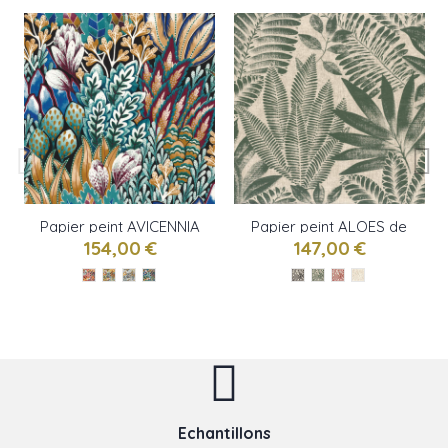
Papier peint AVICENNIA
Papier peint ALOES de
de Casamance
Casamance
154,00 €
147,00 €
Echantillons