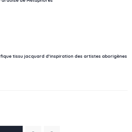
e ardoise de Métaphores
ique tissu jacquard d’inspiration des artistes aborigènes