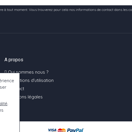
e à tout moment. Vous trouverez pour cela nos informations de contact dans les condi
A propos
Qui sommes nous ?
Conditions d'utilisation
érience
oser
Contact
Mentions légales
lité
.
es