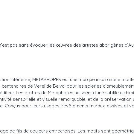
e n’est pas sans évoquer les œuvres des artistes aborigènes d’Au
ration intérieure, METAPHORES est une marque inspirante et conte
e centenaires de Verel de Belval pour les soieries d’ameublement e
diteur. Les étoffes de Métaphores naissent d’une subtile alchimie 
ntivité sensorielle et visuelle remarquable, et de la préservation
ance. Conçus pour leurs usages, revêtements muraux, assises et vo
age de fils de couleurs entrecroisés. Les motifs sont géométrique