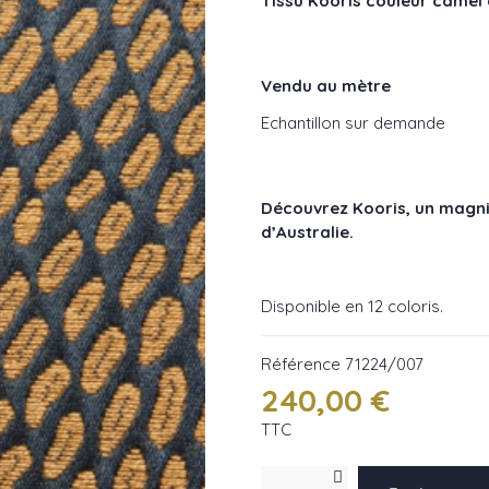
Tissu Kooris couleur camel
Vendu au mètre
Echantillon sur demande
Découvrez Kooris, un magnif
d’Australie.
Disponible en 12 coloris.
Référence
71224/007
240,00 €
TTC