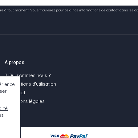
e à tout moment. Vous trouverez pour cela nos informations de contact dans les condi
A propos
Qui sommes nous ?
Conditions d'utilisation
érience
oser
Contact
Mentions légales
lité
.
es