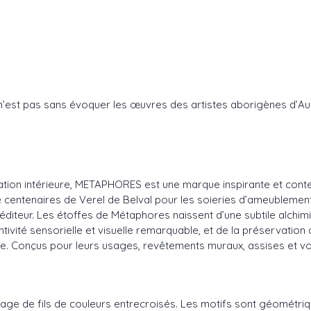
e n’est pas sans évoquer les œuvres des artistes aborigènes d’Au
ration intérieure, METAPHORES est une marque inspirante et conte
e centenaires de Verel de Belval pour les soieries d’ameublement e
diteur. Les étoffes de Métaphores naissent d’une subtile alchimie 
ntivité sensorielle et visuelle remarquable, et de la préservation
ance. Conçus pour leurs usages, revêtements muraux, assises et vo
age de fils de couleurs entrecroisés. Les motifs sont géométrique