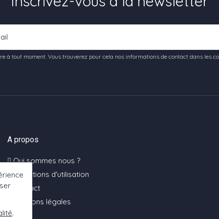
Inscrivez-vous à la newsletter
e à tout moment. Vous trouverez pour cela nos informations de contact dans les condi
A propos
Qui sommes nous ?
Conditions d'utilisation
érience
oser
Contact
Mentions légales
lité
.