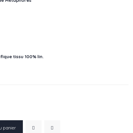
n de Métaphores
ique tissu 100% lin.
u panier