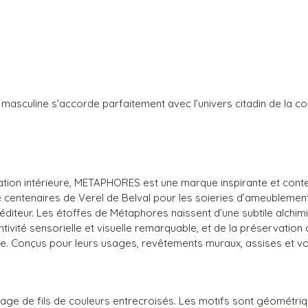
 masculine s’accorde parfaitement avec l’univers citadin de la co
ration intérieure, METAPHORES est une marque inspirante et conte
e centenaires de Verel de Belval pour les soieries d’ameublement e
diteur. Les étoffes de Métaphores naissent d’une subtile alchimie 
ntivité sensorielle et visuelle remarquable, et de la préservation
ance. Conçus pour leurs usages, revêtements muraux, assises et vo
age de fils de couleurs entrecroisés. Les motifs sont géométrique