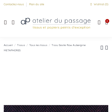
Contactez-nous
Plan du site
Wishlist (
0
)
0
Accueil
Tissus
Tous les tissus
Tissu Savile Row Aubergine
METAPHORES