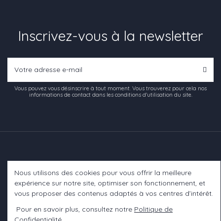
Inscrivez-vous à la newsletter
Vous pouvez vous désinscrire à tout moment. Vous trouverez pour cela nos
informations de contact dans les conditions d'utilisation du site.
Nous utilisons des cookies pour vous offrir la meilleure
Informations
expérience sur notre site, optimiser son fonctionnement, et
vous proposer des contenus adaptés à vos centres d’intérêt.
A propos
Pour en savoir plus, consultez notre
Politique de
Confidentialité
.