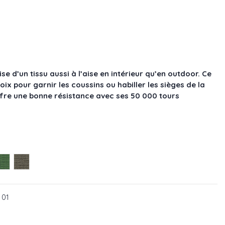
se d’un tissu aussi à l’aise en intérieur qu’en outdoor. Ce
oix pour garnir les coussins ou habiller les sièges de la
ffre une bonne résistance avec ses 50 000 tours
 110 35
: OD 110 45
 - réf : OD 110 46
Vert - réf : OD 110 60
Noir - réf : OD 110 85
 01