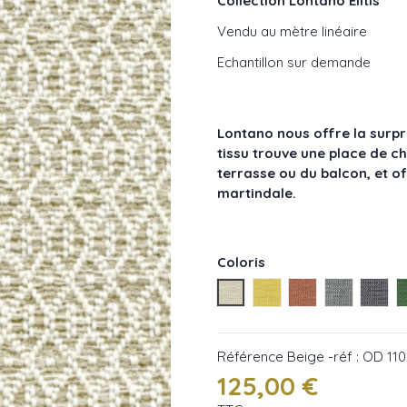
Collection Lontano Elitis
Vendu au mètre linéaire
Echantillon sur demande
Lontano
nous offre la surpri
tissu trouve une place de ch
terrasse ou du balcon, et o
martindale.
Coloris
Beige - réf : OD 110 01
Doré - réf : OD 110 22
Rouge - réf : OD
Bleu - réf 
Foncé
Référence
Beige -réf : OD 110
125,00 €