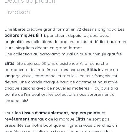
Détails du produit
Livraison
Une liberté créative grand format en 72 dessins originaux. Les
panoramiques Élitis
ponctuent depuis toujours avec
originalité les collections de papiers peints et dédient aux murs
leurs singuliers décors en grand format.
Une collection au panorama mural unique sur vinyle graufré.
Elitis
fête déjà ses 30 ans d'existence! A la recherche
permanente des matières et des textures,
Elitis
invente un
langage visuel, émotionnel et tactile. L'éditeur français est
devenu une grande marque haut de gamme et nous ravie
chaque saisons avec de nouvelles matières . Toujours à la
pointe de l'innovation, les collections nous surprennent à
chaque fois!
Tous
les tissus d'ameublement, papiers peints et
revêtement muraux
de la marque
Elitis
ne sont pas
présentés sur notre boutique en ligne, si vous cherchez un
modèle en particulier ou si vous souhaitez recevoir des