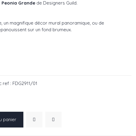
e
Peonia Grande
de Designers Guild.
e, un
magnifique décor mural panoramique
, ou de
panouissent sur un fond brumeux.
DG2911/01
 ref : FDG2911/01
u panier