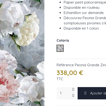
Papier peint panoramiqu
Disponible en rouleau.
Echantillon sur demande.
Découvrez Peonia Grand
somptueuses pivoines s'é
Disponible en 1 colori.
Coloris
Peonia Grande Zinc ref : F
Référence
Peonia Grande Zinc
338,00 €
TTC
Ajouter a