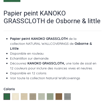
Papier peint KANOKO
GRASSCLOTH de Osborne & little
Papier peint KANOKO GRASSCLOTH
de la
collection
NATURAL WALLCOVERINGS
de
Osborne &
Little
.
Disponible en rouleau.
Echantillon sur demande.
Découvrez
KANOKO GRASSCLOTH,
une toile de sisal en
12 couleurs pour inclure des nuances vives et neutres.
Disponible en 12 coloris.
Voir toute la collection Natural Wallcoverings
Coloris
Emeraude ref : W7559-01
Ecru ref : W7559-02
Lin ref : W7559-03
Straw ref : W7559-04
Eau ref : W7559-05
Celadon ref : W7559-06
Camel ref : W7559-09
Silver ref : W7559-11