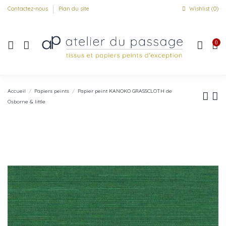
Contactez-nous
Plan du site
Wishlist (
0
)
0
Accueil
Papiers peints
Papier peint KANOKO GRASSCLOTH de
Osborne & little