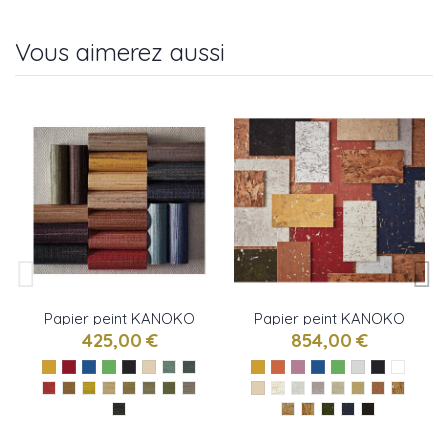
Vous aimerez aussi
Papier peint KANOKO
Papier peint KANOKO
GRASSCLOTH 2 de
CORK de Osborne &
425,00 €
854,00 €
Osborne & little
little