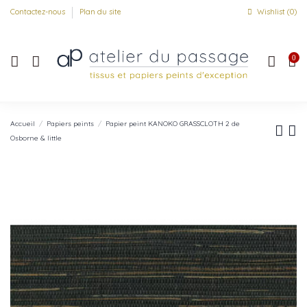
Contactez-nous
Plan du site
Wishlist (
0
)
0
Accueil
Papiers peints
Papier peint KANOKO GRASSCLOTH 2 de
Osborne & little