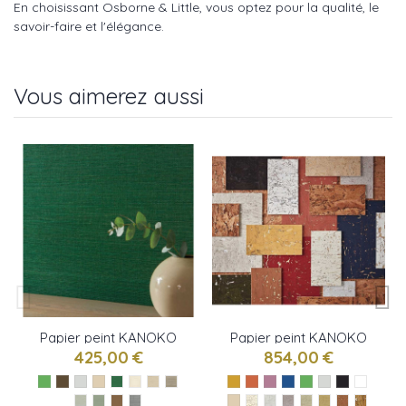
En choisissant Osborne & Little, vous optez pour la qualité, le
savoir-faire et l'élégance.
Vous aimerez aussi
Papier peint KANOKO
Papier peint KANOKO
GRASSCLOTH de
CORK de Osborne &
425,00 €
854,00 €
Osborne & little
little