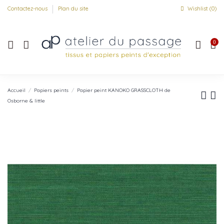
Contactez-nous
Plan du site
Wishlist (
0
)
0
Accueil
Papiers peints
Papier peint KANOKO GRASSCLOTH de
Osborne & little