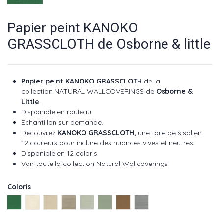
Papier peint KANOKO
GRASSCLOTH de Osborne & little
Papier peint KANOKO GRASSCLOTH
de la
collection
NATURAL WALLCOVERINGS
de
Osborne &
Little
.
Disponible en rouleau.
Echantillon sur demande.
Découvrez
KANOKO GRASSCLOTH,
une toile de sisal en
12 couleurs pour inclure des nuances vives et neutres.
Disponible en 12 coloris.
Voir toute la collection Natural Wallcoverings
Coloris
Emeraude ref : W7559-01
Ecru ref : W7559-02
Lin ref : W7559-03
Straw ref : W7559-04
Eau ref : W7559-05
Celadon ref : W7559-06
Camel ref : W7559-09
Silver ref : W7559-11