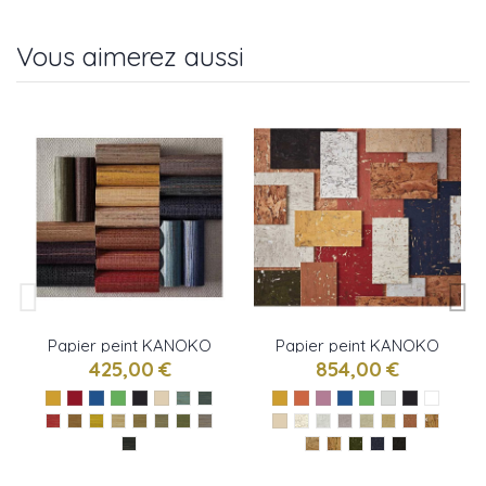
Vous aimerez aussi
Papier peint KANOKO
Papier peint KANOKO
GRASSCLOTH 2 de
CORK de Osborne &
425,00 €
854,00 €
Osborne & little
little