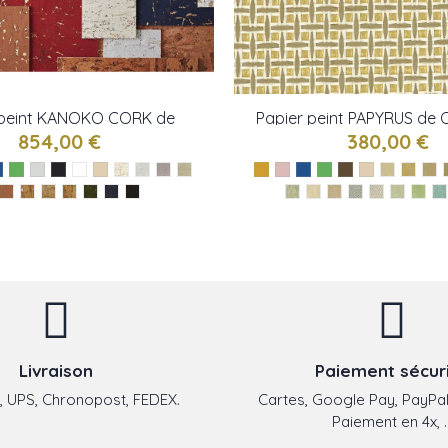
 peint KANOKO CORK de
Papier peint PAPYRUS de
Osborne & little
little
854,00 €
380,00 €
Livraison
Paiement sécur
 UPS, Chronopost, FEDEX.
Cartes, Google Pay, PayPal
Paiement en 4x, ..