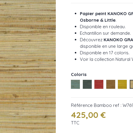
Papier peint KANOKO 
Osborne & Little
.
Disponible en rouleau.
Echantillon sur demande.
Découvrez
KANOKO GRA
disponible en une large 
Disponible en 17 coloris.
Voir la collection Natural
Coloris
Lagoon ref : W7690-01
Petrol ref : W7690-03
Poppy ref : W76
Sienna ref
Dand
Référence
Bamboo ref : W769
425,00 €
TTC