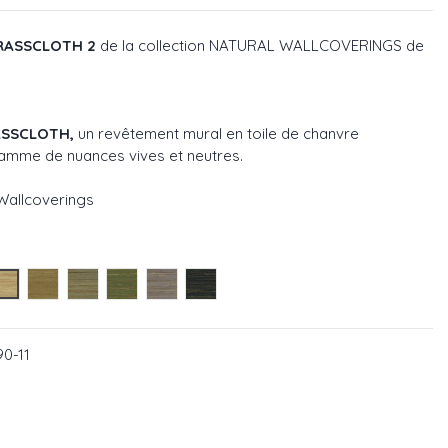
GRASSCLOTH 2
de la collection
NATURAL WALLCOVERINGS
de
SSCLOTH,
un revêtement mural en toile de chanvre
gamme de nuances vives et neutres.
 Wallcoverings
90-06
 : W7690-08
elion ref : W7690-09
Bamboo ref : W7690-11
Sand ref : W7690-12
Willow ref : W7690-13
Olive ref : W7690-14
Elephant ref : W7690-16
Charcoal ref : W7690-17
0-11