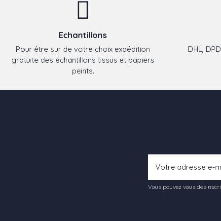
Echantillons
Pour être sur de votre choix expédition
DHL, DPD,
gratuite des échantillons tissus et papiers
peints.
Vous pouvez vous désinscrir