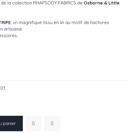
de la collection RHAPSODY FABRICS de
Osborne & Little
.
RIPE
, un magnifique tissu en lin au motif de hachures
n artisanal.
essoires.
75-03
: F7775-04
-03
u panier