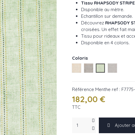
Tissu RHAPSODY STRIPE
Disponible au mètre.
Echantillon sur demande.
Découvrez
RHAPSODY ST
croisées. Un effet fait mai
Tissu pour rideaux et acc
Disponible en 4 coloris.
Coloris
Naturel ref : F7775-01
Taupe ref : F7775-02
Menthe ref : F77
Silice ref 
Référence
Menthe ref : F7775
182,00 €
TTC
Ajouter a