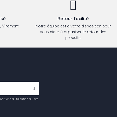
isé
Retour facilité
, Virement,
Notre équipe est à votre disposition pour
.
vous aider à organiser le retour des
produits.
tions d'utilisation du site.