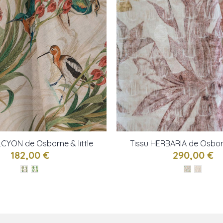
LCYON de Osborne & little
Tissu HERBARIA de Osborn
182,00 €
290,00 €