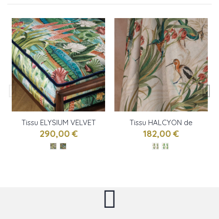
Tissu ELYSIUM VELVET
Tissu HALCYON de
de Osborne & little
Osborne & little
290,00 €
182,00 €