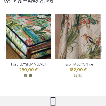
Vous aimerez aussi
Tissu ELYSIUM VELVET
Tissu HALCYON de
de Osborne & little
Osborne & little
290,00 €
182,00 €