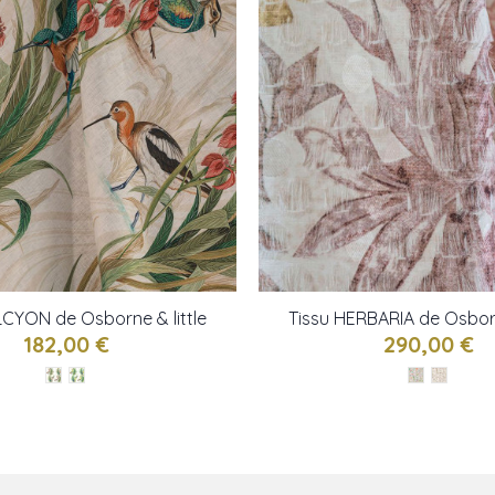
LCYON de Osborne & little
Tissu HERBARIA de Osborn
182,00 €
290,00 €