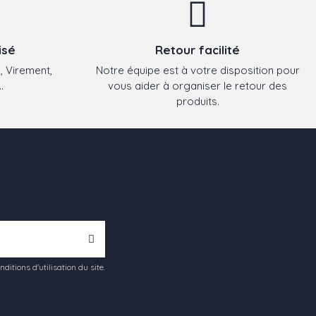
isé
Retour facilité
, Virement,
Notre équipe est à votre disposition pour
.
vous aider à organiser le retour des
produits.
tions d'utilisation du site.