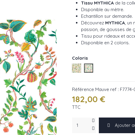
Tissu MYTHICA
de la co
Disponible au mètre.
Echantillon sur demande.
Découvrez
MYTHICA
, un 
passion, de gousses de g
Tissu pour rideaux et acc
Disponible en 2 coloris.
Coloris
Jaune ref : F7774-01
Mauve ref : F7774-02
Référence
Mauve ref : F7774-
182,00 €
TTC
Ajouter a