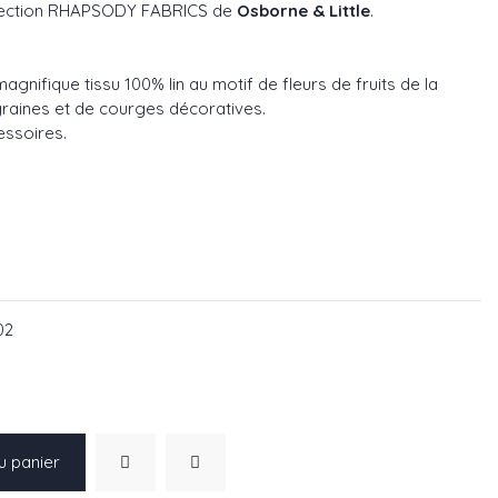
llection RHAPSODY FABRICS de
Osborne & Little
.
magnifique tissu 100% lin au motif de fleurs de fruits de la
raines et de courges décoratives.
essoires.
02
u panier