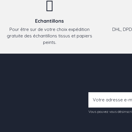
Echantillons
Pour être sur de votre choix expédition
DHL, DPD,
gratuite des échantillons tissus et papiers
peints.
Vous pouvez vous désinscrir